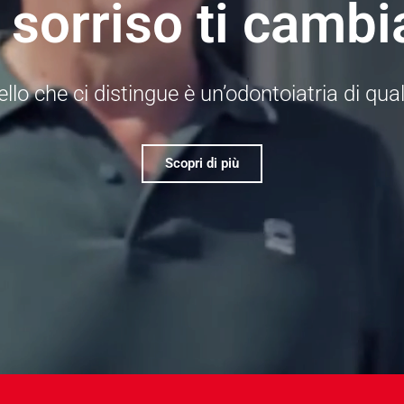
l sorriso ti cambi
llo che ci distingue è un’odontoiatria di qual
Scopri di più