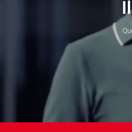
I
Que