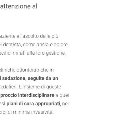
 attenzione al
ziente e l’ascolto delle più
l dentista, come ansia e dolore,
ifici mirati alla loro gestione,
liniche odontoiatriche in
i sedazione, seguite da un
edalieri. L’insieme di queste
proccio interdisciplinare
a quei
osì
piani di cura appropriati
, nel
cipi di minima invasività.