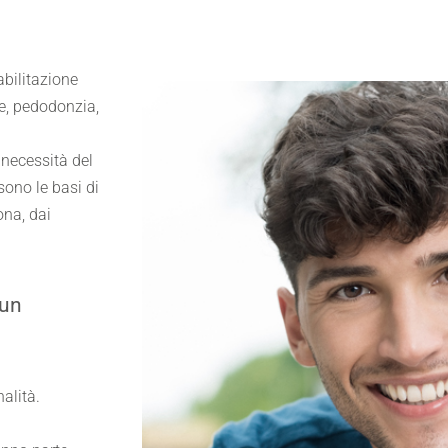
abilitazione
ne, pedodonzia,
necessità del
sono le basi di
ona, dai
 un
alità.