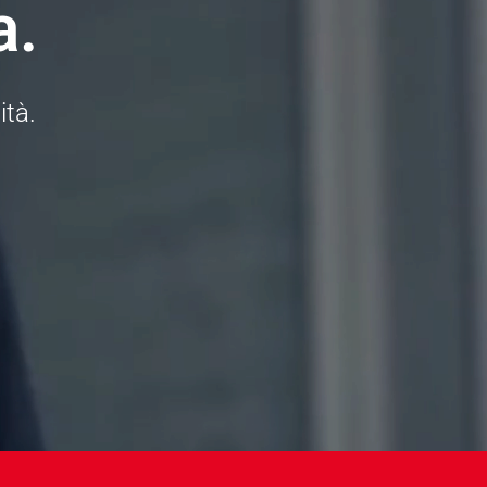
a.
ità.