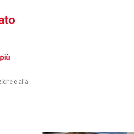
nato
più 
ione e alla