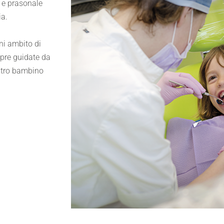
e e prasonale
ia.
gni ambito di
mpre guidate da
stro bambino